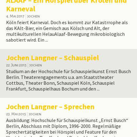
ALAAF – Ein Hörspiel über Kröten und
Karneval
4. Mai 2017
|
jochen
Köln feiert Karneval. Doch es kommt zur Katastrrophe als
das KAlt-Bier, ein Gemisch aus Kölsch und Alt, der
multikulturellen HelauAlaaf-Bewegung mikrobiologisch
sabotiert wird. Ein ...
Jochen Langner – Schauspiel
22. Juni 2015
|
jochen
Studium an der Hochschule für Schauspielkunst Ernst Busch
Berlin. Theaterengagements u.a. am Staatstheater
Cottbus, Theater Bonn, Schauspiel Köln, Schauspiel
Frankfurt, Schauspielhaus Bochum und den ...
Jochen Langner – Sprechen
23. Mai 2015
|
jochen
Ausbildung: Hochschule für Schauspielkunst „Ernst Busch“
Berlin, Abschluss mit Diplom, 1996-2000. Regelmäßige
Sprechertätigkeiten bei Hörspiel und Feature für den