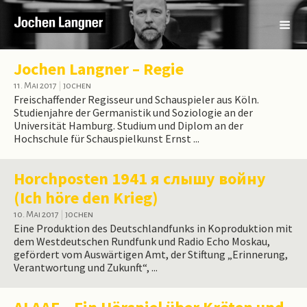
Jochen Langner – Regie
11. Mai 2017
|
jochen
Freischaffender Regisseur und Schauspieler aus Köln.
Studienjahre der Germanistik und Soziologie an der
Universität Hamburg. Studium und Diplom an der
Hochschule für Schauspielkunst Ernst ...
Horchposten 1941 я слышу войну
(Ich höre den Krieg)
10. Mai 2017
|
jochen
Eine Produktion des Deutschlandfunks in Koproduktion mit
dem Westdeutschen Rundfunk und Radio Echo Moskau,
gefördert vom Auswärtigen Amt, der Stiftung „Erinnerung,
Verantwortung und Zukunft“, ...