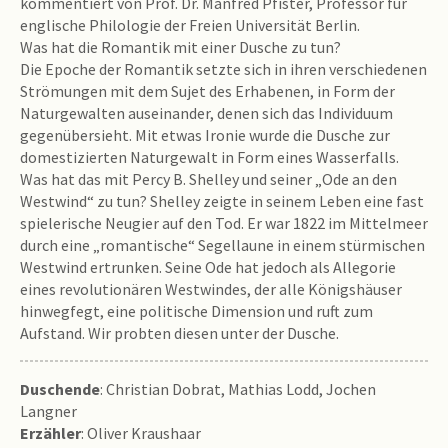
kommentiert von Prof. Dr. Manfred Pfister, Professor für
englische Philologie der Freien Universität Berlin.
Was hat die Romantik mit einer Dusche zu tun?
Die Epoche der Romantik setzte sich in ihren verschiedenen
Strömungen mit dem Sujet des Erhabenen, in Form der
Naturgewalten auseinander, denen sich das Individuum
gegenübersieht. Mit etwas Ironie wurde die Dusche zur
domestizierten Naturgewalt in Form eines Wasserfalls.
Was hat das mit Percy B. Shelley und seiner „Ode an den
Westwind“ zu tun? Shelley zeigte in seinem Leben eine fast
spielerische Neugier auf den Tod. Er war 1822 im Mittelmeer
durch eine „romantische“ Segellaune in einem stürmischen
Westwind ertrunken. Seine Ode hat jedoch als Allegorie
eines revolutionären Westwindes, der alle Königshäuser
hinwegfegt, eine politische Dimension und ruft zum
Aufstand. Wir probten diesen unter der Dusche.
Duschende
: Christian Dobrat, Mathias Lodd, Jochen
Langner
Erzähler
: Oliver Kraushaar