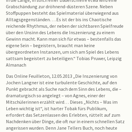
in die Länge, in solch einer Dauerschleife etwa wird eine
Grabschändung zur dröhnend-düsteren Szene. Neben
Stoffpuppen besteht das Spielmaterial überwiegend aus
Alltagsgegenständen. …Es ist der bis ins Chaotische
reichende Rhythmus, der neben der sichtbaren Spielfreude
über den Unsinn des Lebens die Inszenierung zu einem
Gewinn macht. Kann man sich für etwas – bestenfalls das
eigene Sein – begeistern, braucht man keine
übergeordneten Instanzen, um sich am Spiel des Lebens
sattsam begeistert zu beteiligen.“ Tobias Pruwer, Leipzig
Almanach
Das Online Feuilleton, 12.05.2013 „Die Inszenierung von
Jochen Langner ist eine turbulente Geschichte, auf den
Punkt gebracht als Suche nach dem Sinn des Lebens, die –
dramaturgisch so angelegt – von Agnes, einer der
Mitschülerinnen erzählt wird… Dieses „Nichts – Was im
Leben wichtig ist“, ist harter Tobak fürs Publikum,
erfordert das Setzenlassen des Erlebten, rüttelt auf zum
Nachdenken über Dinge, die oft nur in einem schnellen Satz
angerissen wurden. Denn Jane Tellers Buch, noch heute