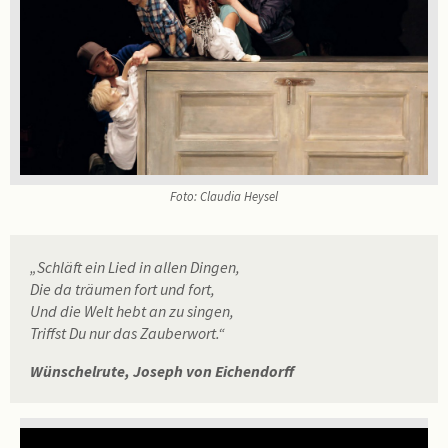
Foto: Claudia Heysel
„Schläft ein Lied in allen Dingen,
Die da träumen fort und fort,
Und die Welt hebt an zu singen,
Triffst Du nur das Zauberwort.“
Wünschelrute, Joseph von Eichendorff