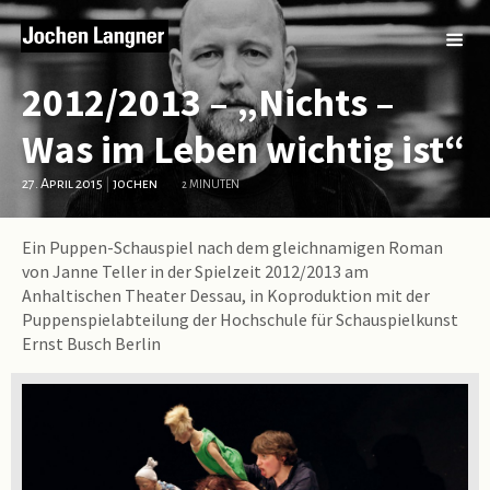
2012/2013 – „Nichts –
Was im Leben wichtig ist“
27. April 2015
|
jochen
2 MINUTEN
Ein Puppen-Schauspiel nach dem gleichnamigen Roman
von Janne Teller in der Spielzeit 2012/2013 am
Anhaltischen Theater Dessau, in Koproduktion mit der
Puppenspielabteilung der Hochschule für Schauspielkunst
Ernst Busch Berlin