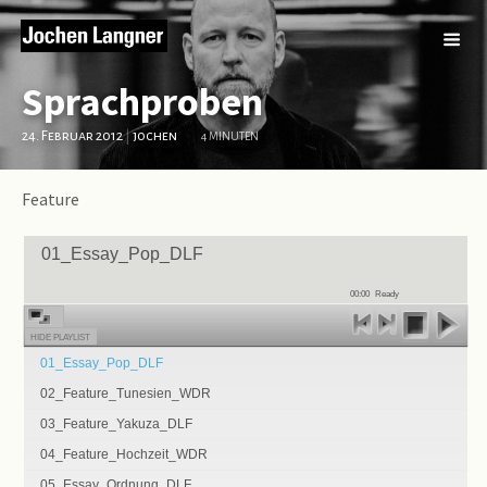
Sprachproben
24. Februar 2012
|
jochen
4 MINUTEN
Feature
01_Essay_Pop_DLF
00:00
Ready
HIDE PLAYLIST
01_Essay_Pop_DLF
02_Feature_Tunesien_WDR
03_Feature_Yakuza_DLF
04_Feature_Hochzeit_WDR
05_Essay_Ordnung_DLF