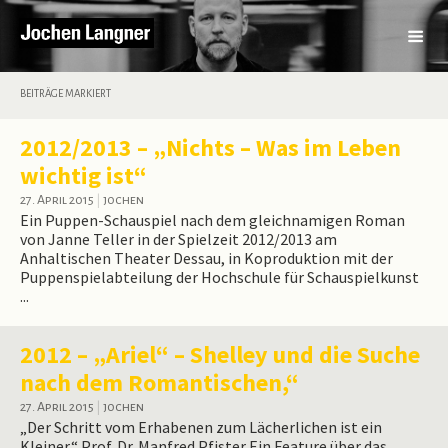
BEITRÄGE MARKIERT
2012/2013 – „Nichts – Was im Leben
wichtig ist“
27. April 2015
|
jochen
Ein Puppen-Schauspiel nach dem gleichnamigen Roman
von Janne Teller in der Spielzeit 2012/2013 am
Anhaltischen Theater Dessau, in Koproduktion mit der
Puppenspielabteilung der Hochschule für Schauspielkunst
...
2012 – „Ariel“ – Shelley und die Suche
nach dem Romantischen,“
27. April 2015
|
jochen
„Der Schritt vom Erhabenen zum Lächerlichen ist ein
Kleiner.“ Prof. Dr. Manfred Pfister Ein Feature über das