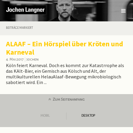
BEITRÄGE MARKIERT
ALAAF – Ein Hörspiel über Kröten und
Karneval
4. Mai 2017
|
jochen
Köln feiert Karneval. Doch es kommt zur Katastrrophe als
das KAlt-Bier, ein Gemisch aus Kölsch und Alt, der
multikulturellen HelauAlaaf-Bewegung mikrobiologisch
sabotiert wird. Ein ...
Zum Seitenanfang
MOBIL
DESKTOP