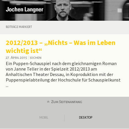
BEITRÄGE MARKIERT
2012/2013 – „Nichts – Was im Leben
wichtig ist“
27. April 2015
|
jochen
Ein Puppen-Schauspiel nach dem gleichnamigen Roman
von Janne Teller in der Spielzeit 2012/2013 am
Anhaltischen Theater Dessau, in Koproduktion mit der
Puppenspielabteilung der Hochschule für Schauspielkunst
...
Zum Seitenanfang
MOBIL
DESKTOP