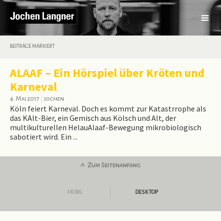
BEITRÄGE MARKIERT
ALAAF – Ein Hörspiel über Kröten und
Karneval
4. Mai 2017
|
jochen
Köln feiert Karneval. Doch es kommt zur Katastrrophe als
das KAlt-Bier, ein Gemisch aus Kölsch und Alt, der
multikulturellen HelauAlaaf-Bewegung mikrobiologisch
sabotiert wird. Ein ...
Zum Seitenanfang
MOBIL
DESKTOP