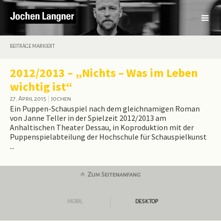
BEITRÄGE MARKIERT
2012/2013 – „Nichts – Was im Leben
wichtig ist“
27. April 2015
|
jochen
Ein Puppen-Schauspiel nach dem gleichnamigen Roman
von Janne Teller in der Spielzeit 2012/2013 am
Anhaltischen Theater Dessau, in Koproduktion mit der
Puppenspielabteilung der Hochschule für Schauspielkunst
...
Zum Seitenanfang
MOBIL
DESKTOP