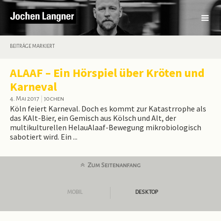
BEITRÄGE MARKIERT
ALAAF – Ein Hörspiel über Kröten und
Karneval
4. Mai 2017
|
jochen
Köln feiert Karneval. Doch es kommt zur Katastrrophe als
das KAlt-Bier, ein Gemisch aus Kölsch und Alt, der
multikulturellen HelauAlaaf-Bewegung mikrobiologisch
sabotiert wird. Ein ...
Zum Seitenanfang
MOBIL
DESKTOP