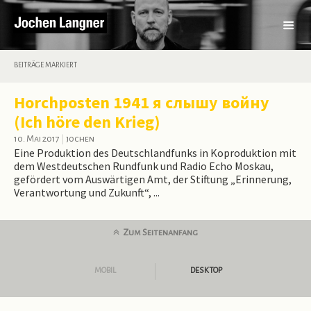
BEITRÄGE MARKIERT
Horchposten 1941 я слышу войну
(Ich höre den Krieg)
10. Mai 2017
|
jochen
Eine Produktion des Deutschlandfunks in Koproduktion mit
dem Westdeutschen Rundfunk und Radio Echo Moskau,
gefördert vom Auswärtigen Amt, der Stiftung „Erinnerung,
Verantwortung und Zukunft“, ...
Zum Seitenanfang
MOBIL
DESKTOP