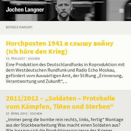
BEITRÄGE MARKIERT
Horchposten 1941 я слышу войну
(Ich höre den Krieg)
10. Mai 2017
|
jochen
Eine Produktion des Deutschlandfunks in Koproduktion mit
dem Westdeutschen Rundfunk und Radio Echo Moskau,
gefördert vom Auswärtigen Amt, der Stiftung „Erinnerung,
Verantwortung und Zukunft“, ...
2011/2012 – „Soldaten – Protokolle
vom Kämpfen, Töten und Sterben“
27. April 2015
|
jochen
„immer peng die bombe rein rechts, links, fertig“ Montage
aus der Stückbearbeitung Was macht einen Soldaten aus?
Wie äussern sich die Produktionsprozesse des Krieges ...