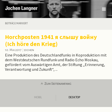
BEITRÄGE MARKIERT
Horchposten 1941 я слышу войну
(Ich höre den Krieg)
10. Mai 2017
|
jochen
Eine Produktion des Deutschlandfunks in Koproduktion mit
dem Westdeutschen Rundfunk und Radio Echo Moskau,
gefördert vom Auswärtigen Amt, der Stiftung „Erinnerung,
Verantwortung und Zukunft“, ...
Zum Seitenanfang
MOBIL
DESKTOP