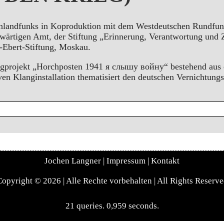
chlandfunks in Koproduktion mit dem Westdeutschen Rundfu
ärtigen Amt, der Stiftung „Erinnerung, Verantwortung und 
h-Ebert-Stiftung, Moskau.
ogprojekt „Horchposten 1941 я слышу войну“ bestehend aus 
iven Klanginstallation thematisiert den deutschen Vernichtung
Jochen Langner
|
Impressum
|
Kontakt
opyright © 2026 | Alle Rechte vorbehalten | All Rights Reserv
21 queries. 0,959 seconds.