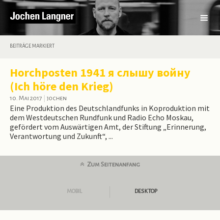
BEITRÄGE MARKIERT
Horchposten 1941 я слышу войну
(Ich höre den Krieg)
10. Mai 2017
|
jochen
Eine Produktion des Deutschlandfunks in Koproduktion mit
dem Westdeutschen Rundfunk und Radio Echo Moskau,
gefördert vom Auswärtigen Amt, der Stiftung „Erinnerung,
Verantwortung und Zukunft“, ...
Zum Seitenanfang
MOBIL
DESKTOP