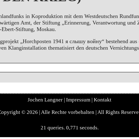
chlandfunks in Koproduktion mit dem Westdeutschen Rundfu
ärtigen Amt, der Stiftung „Erinnerung, Verantwortung und 
h-Ebert-Stiftung, Moskau.
ogprojekt „Horchposten 1941 я слышу войну“ bestehend aus 
iven Klanginstallation thematisiert den deutschen Vernichtung
Jochen Langner
|
Impressum
|
Kontakt
opyright © 2026 | Alle Rechte vorbehalten | All Rights Reserv
21 queries. 0,771 seconds.